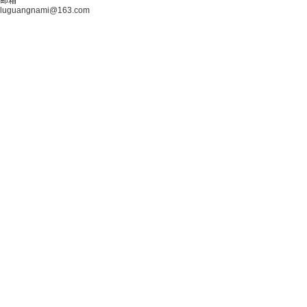
邮箱
luguangnami@163.com