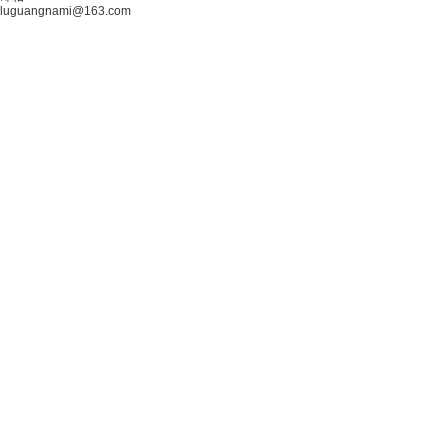
luguangnami@163.com