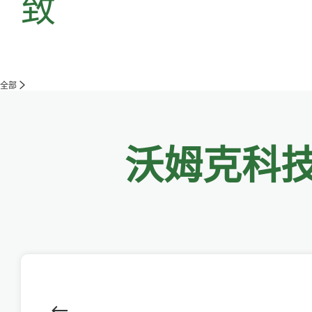
致
全部
沃姆克科