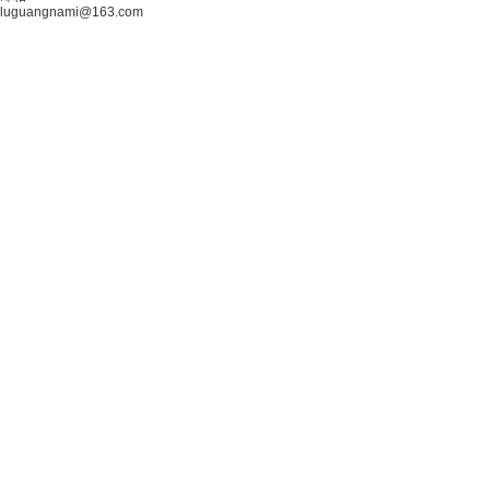
luguangnami@163.com