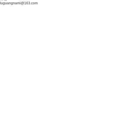
luguangnami@163.com