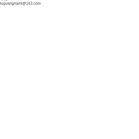
luguangnami@163.com