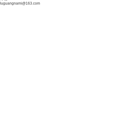
luguangnami@163.com