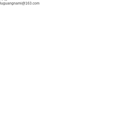
luguangnami@163.com