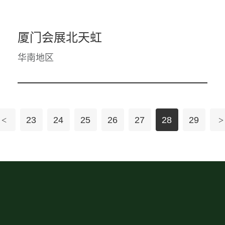
厦门会展北天虹
华南地区
<
23
24
25
26
27
28
29
>