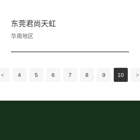
东莞君尚天虹
华南地区
<
4
5
6
7
8
9
10
>